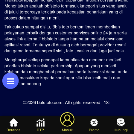
Menentukan apakah bbfstoto termasuk kategori situs yang layak
di juluki terpercaya terletak pada kepastian penarikkan yang di
proses dalam hitungan menit
Tak cukup sampai disitu, Bbfs toto berkomitmen memberikan
pelayanan terbaik dengan customer services online 24 jam serta
akses link alternatif bbfstoto tanpa hambatan melalui download
aplikasi resmi. Tentunya di dukung oleh berbagai provider resmi
dan game ternama seperti slot , toto , casino dan juga judi bola.
Menghargai setiap pendapat komunitas dan member menjadi
prioritas bbfstoto selaku partnership. Apapun yang menjadi
keluhan dan menghambat permainan serta transaksi dapat anda
berikan masukkan kepada kami agar kita bisa lebih maju dan
menjadi pemenang.
©2026 bbfstoto.com. All rights reserved | 18+
Beranda
RTP
Masuk
Promo
Hubungi