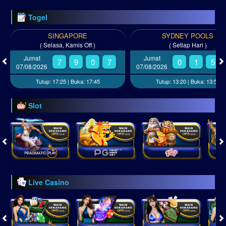
Togel
SINGAPORE
SYDNEY POOLS
( Selasa, Kamis Off )
( Setiap Hari )
Jumat
Jumat
7
9
0
7
0
1
5
07/08/2026
07/08/2026
Tutup: 17:25 | Buka: 17:45
Tutup: 13:20 | Buka: 13:50
Slot
Live Casino