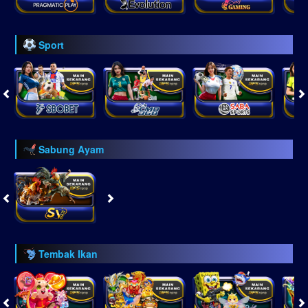
Sport
Sabung Ayam
Tembak Ikan